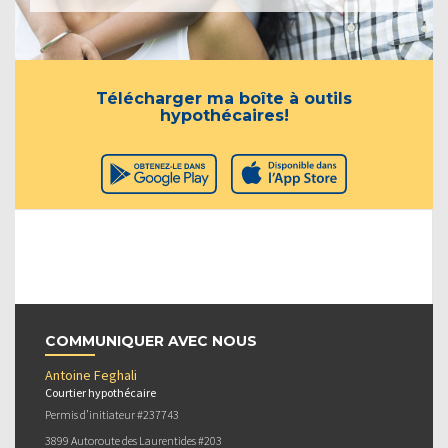
Télécharger ma boîte à outils
hypothécaires!
COMMUNIQUER AVEC NOUS
Antoine Feghali
Courtier hypothécaire
Permis d’initiateur #237743
3899 Autoroute des Laurentides #203