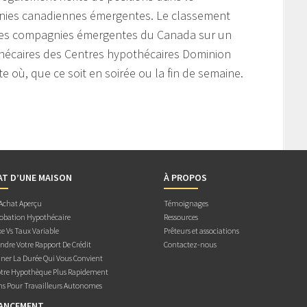
ies canadiennes émergentes. Le classement
des compagnies émergentes du Canada sur un
thécaires des Centres hypothécaires Dominion
e où, que ce soit en soirée ou la fin de semaine.
AT D’UNE MAISON
À PROPOS
 Achat Aperçu
Témoignages
obation Hypothécaire
Ressources
e Vs Taux Variable
Prêteurs et associations
dre Votre Rapport De Crédit
Contactez-nous
ner La Durée Qui Vous Convient
otre Hypothèque Plus Rapidement
ns Pour Travailleurs Autonomes
NANCEMENT