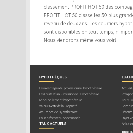
classement PROFIT HOT 50 des compagn
PROFIT HOT 50 classe les 50 plus gran
revenu de deux ans. Les courtiers hypo
sont disponibles en tout temps, n’import
Nous viendrons même vous voir!
HYPOTHÈQUES
L’ACH
Les avantages du professionnel hypothécaire
Accueil
Les Coûts D’un Professionnel Hypothécaire
Préappr
Renouvellement hypothécaire
Taux Fix
Valeur Nette de la Propriété
Compren
Assurance vie Hypothécaire
Détermi
Pour présenter une demande
Payer V
TAUX ACTUELS
Solutio
REFI