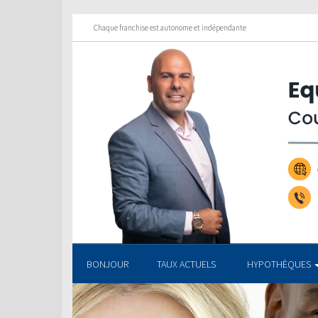
Chaque franchise est autonome et indépendante
BONJOUR
TAUX ACTUELS
HYPOTHÈQUES