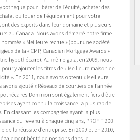
hypothèque pour libérer de l’équité, acheter des
 chalet ou louer de l’équipement pour votre
 sont des experts dans leur domaine et plusieurs
leurs au Canada. Nous avons démarré notre firme
é nommés « Meilleure recrue » (pour une société
igieux de la « CMP, Canadian Mortgage Awards »
strie hypothécaire). Au même gala, en 2009, nous
our y ajouter les titres de « Meilleure maison de
licité ». En 2011, nous avons obtenu « Meilleure
s avons ajouté « Réseaux de courtiers de l’année
ypothécaires Dominion sont également fiers d’être
prises ayant connu la croissance la plus rapide
. En classant les compagnies ayant la plus
issance du revenu à chaque cinq ans, PROFIT 200
e de la réussite d’entreprise. En 2009 et en 2010,
également hérité de positions dans le