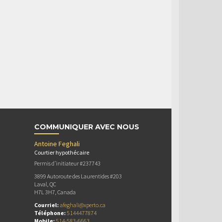
COMMUNIQUER AVEC NOUS
Antoine Feghali
Courtier hypothécaire
Permis d’initiateur #237743
3899 Autoroute des Laurentides #203
Laval, QC
H7L 3H7, Canada
Courriel:
afeghali@xperto.ca
Téléphone:
5144477874
Mobile:
514-583-6663